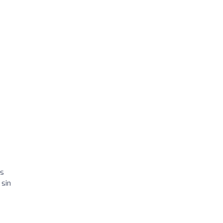
as
 sin