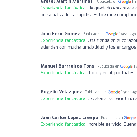
Gretel Martín Martínez
Publicada en
11
Experiencia fantástica:
He quedado encantada co
personalizado, la rapidez. Estoy muy complaci
Joan Enric Gomez
Publicada en
1 year ago
Experiencia fantástica:
Una tienda en el corazó
atienden con mucha amabilidad y los encargo
Manuel Barrreiros Fons
Publicada en
1
Experiencia fantástica:
Todo genial, puntuales,
Rogelio Velazquez
Publicada en
1 year ag
Experiencia fantástica:
Excelente servicio! Incre
Juan Carlos Lopez Crespo
Publicada en
Experiencia fantástica:
Increible servicio. Buen