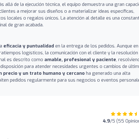
ás allá de la ejecución técnica, el equipo demuestra una gran capac
lientes a mejorar sus diseños o a materializar ideas específicas,
 locales o regalos únicos. La atención al detalle es una constant
inal de gran acabada.
la
eficacia y puntualidad
en la entrega de los pedidos. Aunque en
tiempos logísticos, la comunicación con el cliente y la resolución
onal es descrito como
amable, profesional y paciente
, resolvien
edisposición para atender necesidades urgentes o cambios de últi
n precio y un trato humano y cercano
ha generado una alta
repiten pedidos regularmente para sus negocios o eventos personal
4.9
/5 (55 Opinio