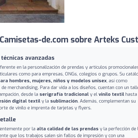
 Camisetas-de.com sobre Arteks Cus
 técnicas avanzadas
erente en la personalización de prendas y artículos promocionale
articulares como para empresas, ONGs, colegios o grupos. Su catá
ara hombres, mujeres, niños y modelos unisex
, así como
e merchandising. Para dar vida a los diseños, cuentan con un tall
tampación, desde la
serigrafía tradicional
y el
vinilo textil
hasta
sión digital textil
y la
sublimación
. Además, complementan su
rte de vinilo e imprenta de tarjetas y flyers.
etalle
stentemente por la
alta calidad de las prendas
y la perfección de 
te que los trabajos salen sin fallos de impresión y con una