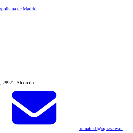
opolitana de Madrid
0, 28921, Alcorcón
mmatus1@sgh.waw.pl