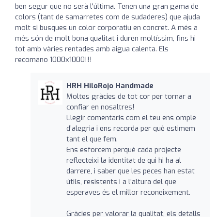
ben segur que no serà l'última. Tenen una gran gama de
colors (tant de samarretes com de sudaderes) que ajuda
molt si busques un color corporatiu en concret. A més a
més són de molt bona qualitat i duren moltíssim, fins hi
tot amb vàries rentades amb aigua calenta. Els
recomano 1000x1000!!!
HRH HiloRojo Handmade
Moltes gràcies de tot cor per tornar a
confiar en nosaltres!
Llegir comentaris com el teu ens omple
d’alegria i ens recorda per què estimem
tant el que fem.
Ens esforcem perquè cada projecte
reflecteixi la identitat de qui hi ha al
darrere, i saber que les peces han estat
útils, resistents i a l’altura del que
esperaves és el millor reconeixement.
Gràcies per valorar la qualitat, els detalls