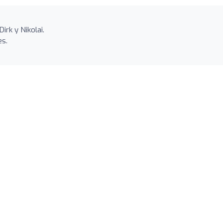
irk y Nikolai.
es.