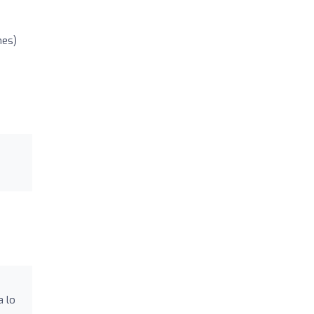
nes)
a lo