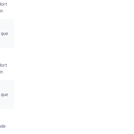
dort
r.
 que
dort
r.
 que
nde