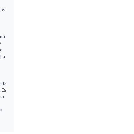
dos
ente
e
no
 La
nde
. Es
ra
do