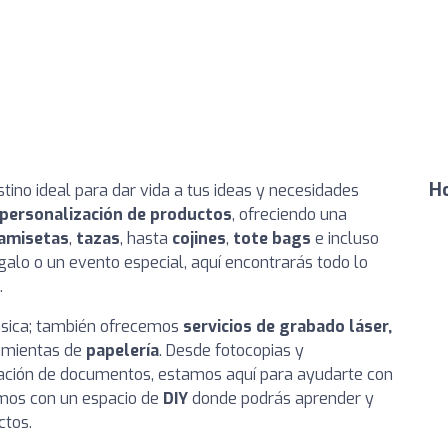
Ho
estino ideal para dar vida a tus ideas y necesidades
personalización de productos
, ofreciendo una
amisetas
,
tazas
, hasta
cojines
,
tote bags
e incluso
egalo o un evento especial, aquí encontrarás todo lo
.
básica; también ofrecemos
servicios de grabado láser,
amientas de
papelería
. Desde fotocopias y
ización de documentos, estamos aquí para ayudarte con
amos con un espacio de
DIY
donde podrás aprender y
ctos.