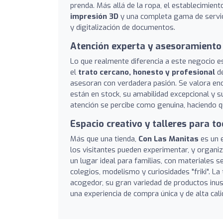
prenda. Más allá de la ropa, el establecimien
impresión 3D
y una completa gama de servici
y digitalización de documentos.
Atención experta y asesoramiento
Lo que realmente diferencia a este negocio e
el
trato cercano, honesto y profesional
de
asesoran con verdadera pasión. Se valora e
están en stock, su amabilidad excepcional y s
atención se percibe como genuina, haciendo qu
Espacio creativo y talleres para t
Más que una tienda,
Con Las Manitas
es un e
los visitantes pueden experimentar, y organi
un lugar ideal para familias, con materiales 
colegios, modelismo y curiosidades "friki". L
acogedor, su gran variedad de productos inus
una experiencia de compra única y de alta cali