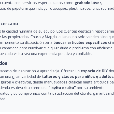
to cuenta con servicios especializados como
grabado láser,
os de papelería que incluye fotocopias, plastificados, encuaderna
 cercano
s la calidad humana de su equipo. Los clientes destacan repetidam
 las propietarias, Charo y Magda, quienes no solo venden, sino qu
normemente su disposición para
buscar artículos específicos
si 
u capacidad para resolver cualquier duda o problema con eficiencia.
e cada visita sea una experiencia positiva y confiable.
odos
spacio de inspiración y aprendizaje. Ofrecen un
espacio de DIY
do
zan una gran variedad de
talleres y clases para niños y adultos
seguros y creativos, desde manualidades clásicas hasta artículos pa
a tienda es descrita como una
"joyita oculta"
por su ambiente
uales y su compromiso con la satisfacción del cliente, garantizan
dad.