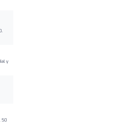
0.
ial y
l 50