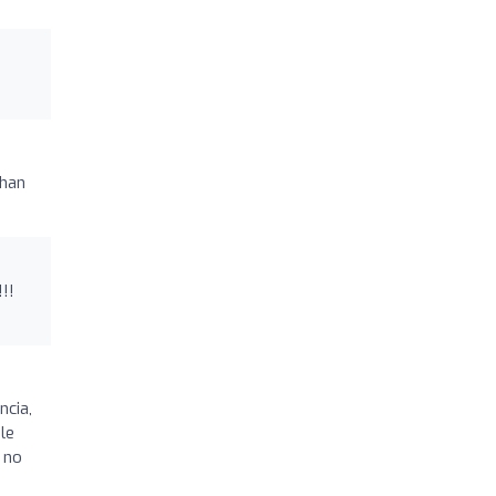
 han
!!
ncia,
le
 no