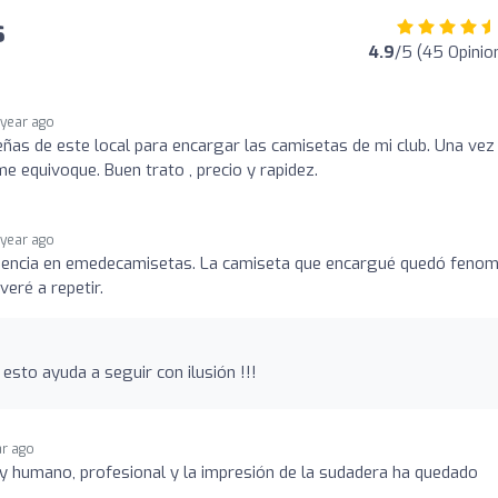
s
4.9
/5 (45 Opinio
 year ago
eñas de este local para encargar las camisetas de mi club. Una vez
 equivoque. Buen trato , precio y rapidez.
 year ago
iencia en emedecamisetas. La camiseta que encargué quedó fenom
veré a repetir.
esto ayuda a seguir con ilusión !!!
ar ago
y humano, profesional y la impresión de la sudadera ha quedado