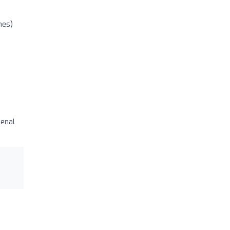
nes)
enal