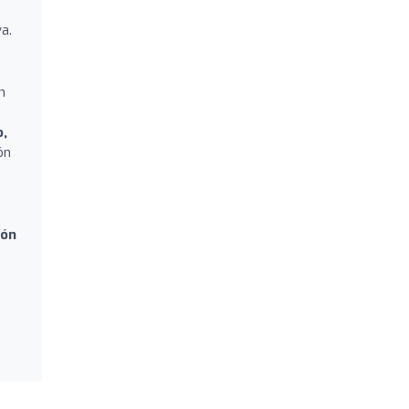
a.
n
o,
ón
ión