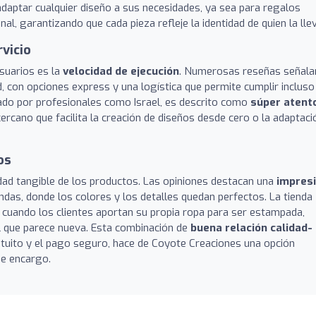
adaptar cualquier diseño a sus necesidades, ya sea para regalos
l, garantizando que cada pieza refleje la identidad de quien la llev
rvicio
suarios es la
velocidad de ejecución
. Numerosas reseñas señala
, con opciones express y una logística que permite cumplir incluso
erado por profesionales como Israel, es descrito como
súper atent
cercano que facilita la creación de diseños desde cero o la adaptaci
os
alidad tangible de los productos. Las opiniones destacan una
impres
ndas, donde los colores y los detalles quedan perfectos. La tienda
 cuando los clientes aportan su propia ropa para ser estampada,
l que parece nueva. Esta combinación de
buena relación calidad-
atuito y el pago seguro, hace de Coyote Creaciones una opción
de encargo.