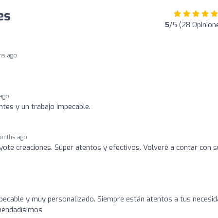
es
5
/5 (28 Opinion
hs ago
ago
tes y un trabajo impecable.
onths ago
yote creaciones. Súper atentos y efectivos. Volveré a contar con 
mpecable y muy personalizado. Siempre están atentos a tus necesi
omendadísimos