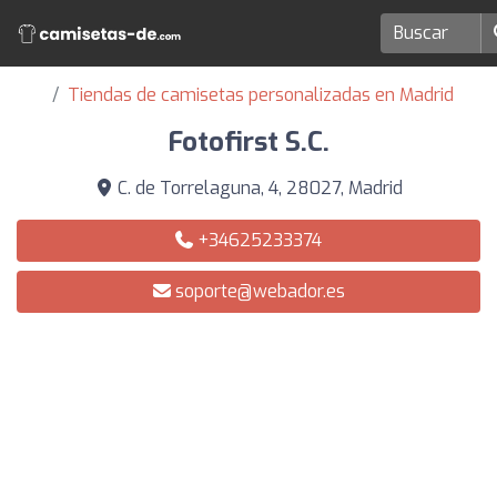
Tiendas de camisetas personalizadas en Madrid
Fotofirst S.C.
C. de Torrelaguna, 4, 28027, Madrid
+34625233374
soporte@webador.es