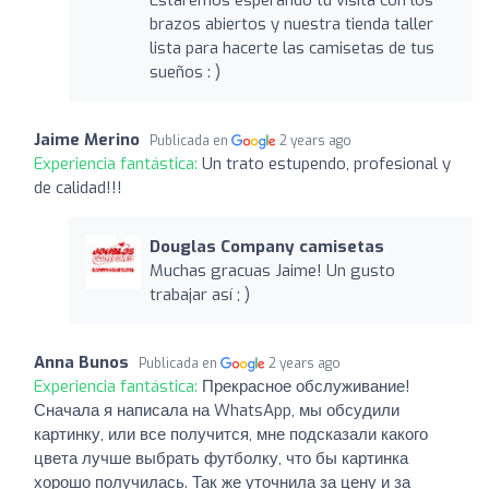
brazos abiertos y nuestra tienda taller
lista para hacerte las camisetas de tus
sueños : )
Jaime Merino
Publicada en
2 years ago
Experiencia fantástica:
Un trato estupendo, profesional y
de calidad!!!
Douglas Company camisetas
Muchas gracuas Jaime! Un gusto
trabajar así ; )
Anna Bunos
Publicada en
2 years ago
Experiencia fantástica:
Прекрасное обслуживание!
Сначала я написала на WhatsApp, мы обсудили
картинку, или все получится, мне подсказали какого
цвета лучше выбрать футболку, что бы картинка
хорошо получилась. Так же уточнила за цену и за