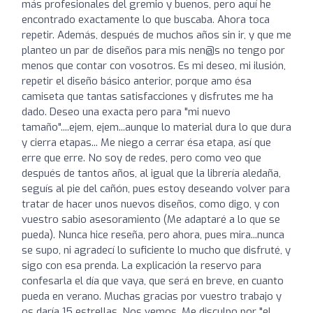
más profesionales del gremio y buenos, pero aquí he
encontrado exactamente lo que buscaba. Ahora toca
repetir. Además, después de muchos años sin ir, y que me
planteo un par de diseños para mis nen@s no tengo por
menos que contar con vosotros. Es mi deseo, mi ilusión,
repetir el diseño básico anterior, porque amo ésa
camiseta que tantas satisfacciones y disfrutes me ha
dado. Deseo una exacta pero para "mi nuevo
tamaño"....ejem, ejem...aunque lo material dura lo que dura
y cierra etapas... Me niego a cerrar ésa etapa, así que
erre que erre. No soy de redes, pero como veo que
después de tantos años, al igual que la librería aledaña,
seguís al pie del cañón, pues estoy deseando volver para
tratar de hacer unos nuevos diseños, como digo, y con
vuestro sabio asesoramiento (Me adaptaré a lo que se
pueda). Nunca hice reseña, pero ahora, pues mira...nunca
se supo, ni agradecí lo suficiente lo mucho que disfruté, y
sigo con esa prenda. La explicación la reservo para
confesarla el día que vaya, que será en breve, en cuanto
pueda en verano. Muchas gracias por vuestro trabajo y
os daría 15 estrellas. Nos vemos. Me disculpo por "el