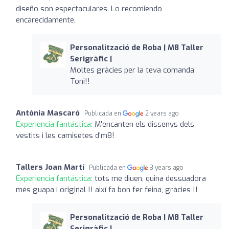
diseño son espectaculares. Lo recomiendo
encarecidamente.
Personalització de Roba | M8 Taller
Serigràfic |
Moltes gràcies per la teva comanda
Toni!!
Antònia Mascaró
Publicada en
2 years ago
Experiencia fantástica:
M'encanten els dissenys dels
vestits i les camisetes d'm8!
Tallers Joan Martí
Publicada en
3 years ago
Experiencia fantástica:
tots me diuen, quina dessuadora
més guapa i original !! així fa bon fer feina, gràcies !!
Personalització de Roba | M8 Taller
Serigràfic |