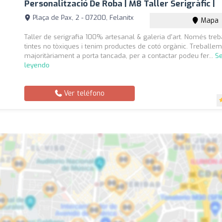
Personalització De Roba | M8 Taller Serigràfic |
Plaça de Pax, 2 - 07200, Felanitx
Mapa
Taller de serigrafia 100% artesanal & galeria d'art. Només tr
tintes no tòxiques i tenim productes de cotó orgànic. Treballe
majoritàriament a porta tancada, per a contactar podeu fer...
Se
leyendo
Ver teléfono