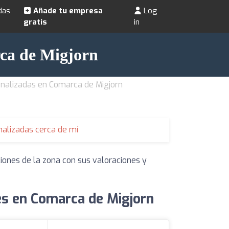
das
Añade tu empresa
Log
gratis
in
rca de Migjorn
nalizadas en Comarca de Migjorn
alizadas cerca de mí
iones de la zona con sus valoraciones y
es en Comarca de Migjorn