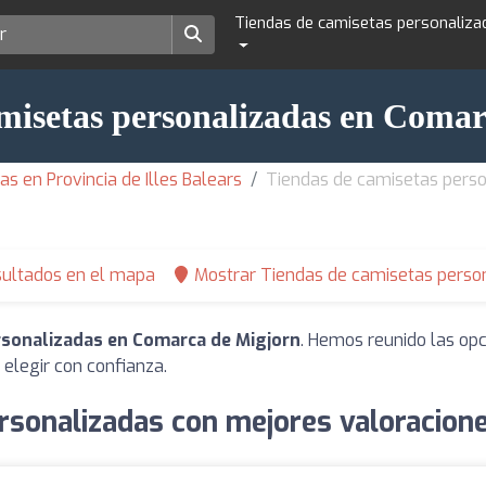
Tiendas de camisetas personaliza
misetas personalizadas en Coma
s en Provincia de Illes Balears
Tiendas de camisetas perso
sultados en el mapa
Mostrar Tiendas de camisetas person
rsonalizadas en Comarca de Migjorn
. Hemos reunido las opc
elegir con confianza.
rsonalizadas con mejores valoracion