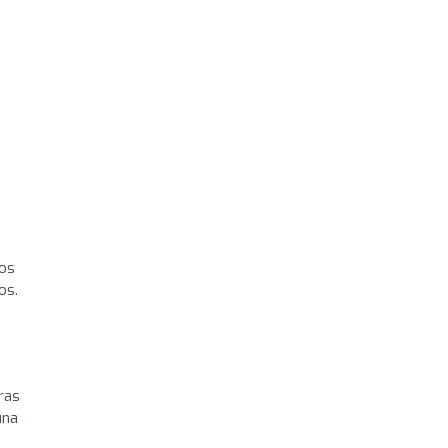
tos
os.
ras
una