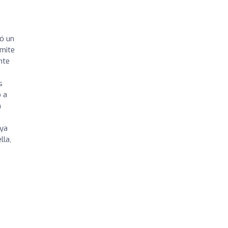
ió un
ámite
nte
s
o a
n
 ya
lla,