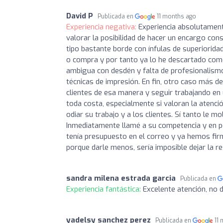
David P
Publicada en
11 months ago
Experiencia negativa:
Experiencia absolutamente
valorar la posibilidad de hacer un encargo con
tipo bastante borde con ínfulas de superiorida
o compra y por tanto ya lo he descartado como
ambigua con desdén y falta de profesionalismo
técnicas de impresión. En fin, otro caso más d
clientes de esa manera y seguir trabajando en u
toda costa, especialmente si valoran la atenci
odiar su trabajo y a los clientes. Sí tanto le m
Inmediatamente llamé a su competencia y en p
tenía presupuesto en el correo y ya hemos firm
porque darle menos, sería imposible dejar la r
sandra milena estrada garcia
Publicada en
Experiencia fantástica:
Excelente atención, no 
yadelsy sanchez perez
Publicada en
11