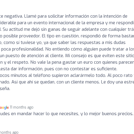
 negativa. Llamé para solicitar información con la intención de
siderable para un evento internacional de la empresa y me respond
d. Su actitud me dejó sin ganas de seguir adelante con cualquier tr
 posible proveedor. El tipo en cuestión, respondió de forma basta
, como sí tuviese yo, ya que saber las respuestas a mis dudas
e poca profesionalidad. No entiendo cómo alguien puede tratar a lo
n puesto de atención al cliente. Mi consejo es que eviten este siti
ón y el respeto. No vale la pena gastar un euro con quienes parece
olesta dar información, pues con no contestar es suficiente.
ocos minutos al teléfono supieron aclarármelo todo. Al poco rato
ado. Así que ahí se quedan, con un cliente menos. Le doy una estre
eseña.
11 months ago
dudes en mandar hacer lo que necesites, y lo mejor buenos precios.
 months ago