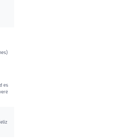
nes)
ad es
veré
eliz