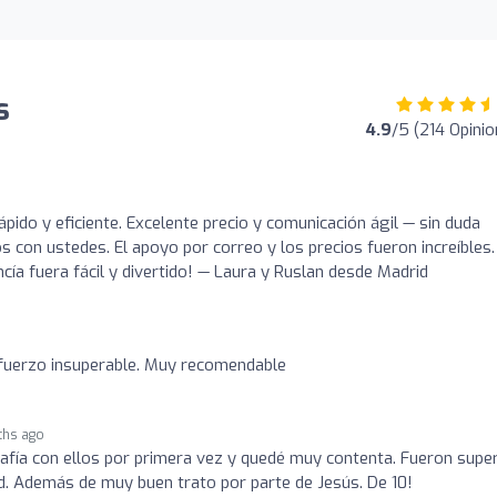
s
4.9
/5 (214 Opini
rápido y eficiente. Excelente precio y comunicación ágil — sin duda
 con ustedes. El apoyo por correo y los precios fueron increíbles.
cía fuera fácil y divertido! — Laura y Ruslan desde Madrid
sfuerzo insuperable. Muy recomendable
ths ago
rafía con ellos por primera vez y quedé muy contenta. Fueron supe
ad. Además de muy buen trato por parte de Jesús. De 10!