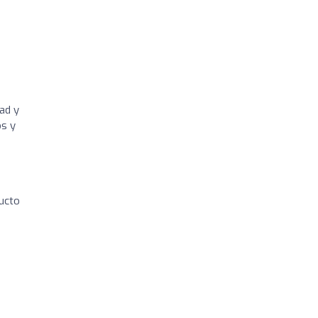
ad y
os y
ducto