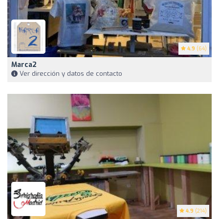
4.9
(64)
Marca2
Ver dirección y datos de contacto
4.9
(214)