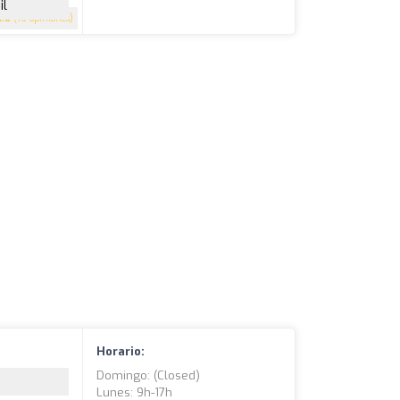
il
4.6
(73 opiniones)
Horario:
Domingo: (closed)
Lunes: 9h-17h