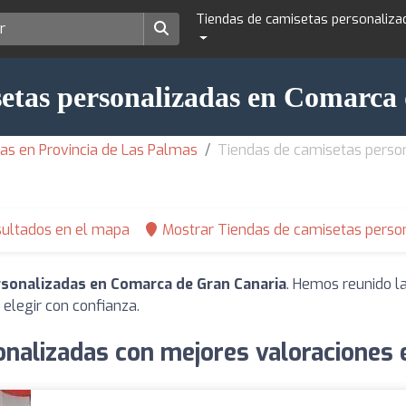
Tiendas de camisetas personaliza
setas personalizadas en Comarca
as en Provincia de Las Palmas
Tiendas de camisetas perso
sultados en el mapa
Mostrar Tiendas de camisetas person
rsonalizadas en Comarca de Gran Canaria
. Hemos reunido l
elegir con confianza.
onalizadas con mejores valoraciones 