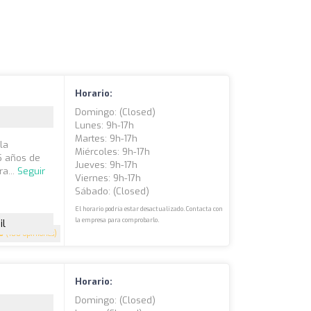
Horario:
Domingo: (closed)
Lunes: 9h-17h
Martes: 9h-17h
la
Miércoles: 9h-17h
5 años de
Jueves: 9h-17h
ra...
Seguir
Viernes: 9h-17h
Sábado: (closed)
El horario podría estar desactualizado. Contacta con
la empresa para comprobarlo.
il
6
(180 opiniones)
Horario:
Domingo: (closed)