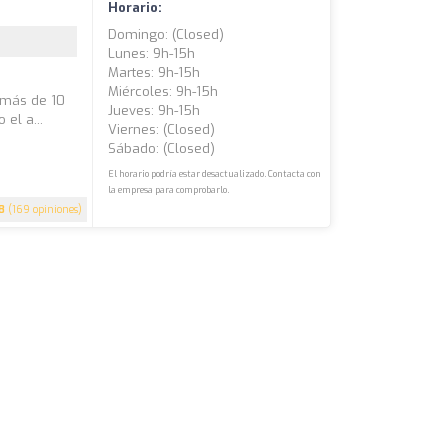
Horario:
Domingo: (closed)
Lunes: 9h-15h
Martes: 9h-15h
Miércoles: 9h-15h
 más de 10
Jueves: 9h-15h
el a...
Viernes: (closed)
Sábado: (closed)
El horario podría estar desactualizado. Contacta con
la empresa para comprobarlo.
8
(169 opiniones)