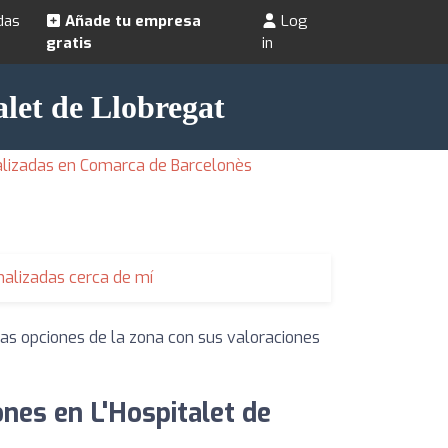
das
Añade tu empresa
Log
gratis
in
alet de Llobregat
alizadas en Comarca de Barcelonès
alizadas cerca de mí
las opciones de la zona con sus valoraciones
nes en L'Hospitalet de