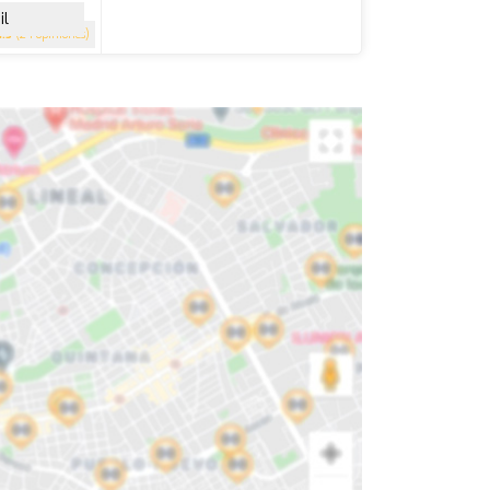
il
4.5
(24 opiniones)