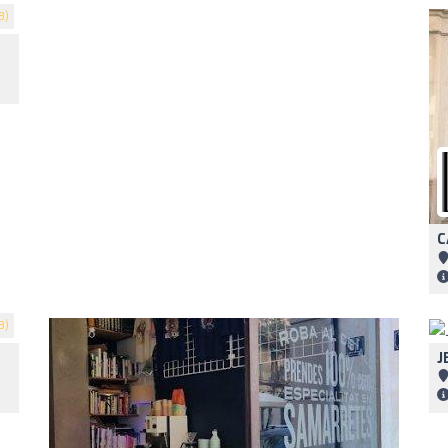
8)
C
3)
J