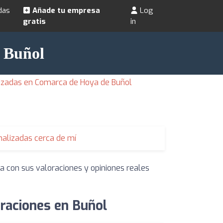
das
Añade tu empresa
Log
gratis
in
n Buñol
izadas en Comarca de Hoya de Buñol
alizadas cerca de mí
a con sus valoraciones y opiniones reales
raciones en Buñol