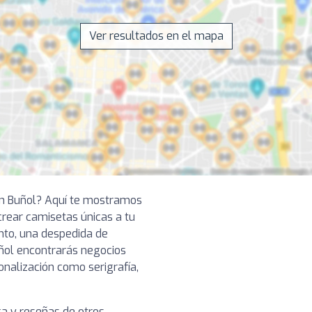
Ver resultados en el mapa
en Buñol? Aquí te mostramos
crear camisetas únicas a tu
ento, una despedida de
uñol encontrarás negocios
onalización como serigrafía,
ga y reseñas de otros