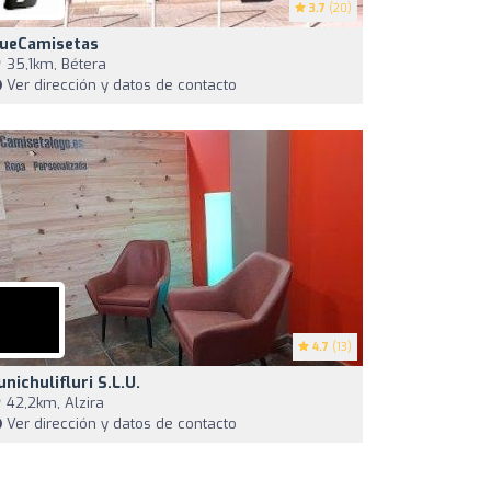
3.7
(20)
ueCamisetas
35,1km, Bétera
Ver dirección y datos de contacto
4.7
(13)
unichulifluri S.l.u.
42,2km, Alzira
Ver dirección y datos de contacto