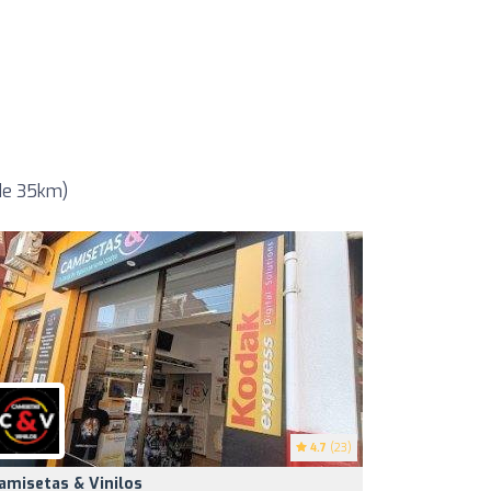
 de 35km)
4.7
(23)
amisetas & Vinilos