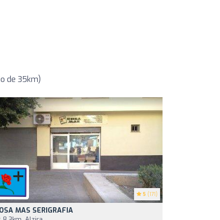
io de 35km)
5
(171)
OSA MAS SERIGRAFIA
8,3km, Alzira