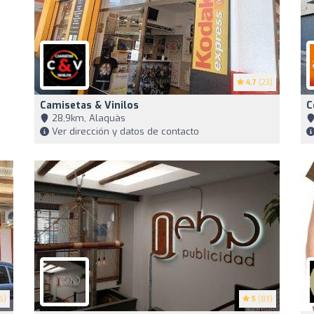
4.7
(23)
Camisetas & Vinilos
C
28,9km, Alaquàs
Ver dirección y datos de contacto
6)
5
(83)