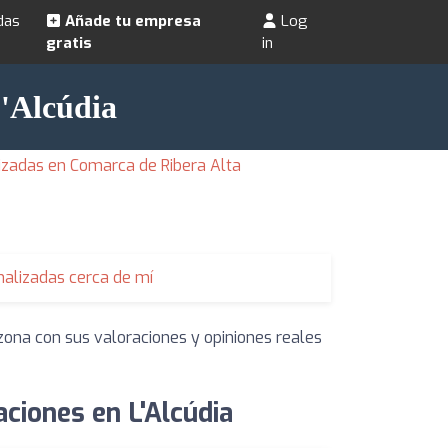
das
Añade tu empresa
Log
gratis
in
L'Alcúdia
izadas en Comarca de Ribera Alta
alizadas cerca de mí
zona con sus valoraciones y opiniones reales
ciones en L'Alcúdia